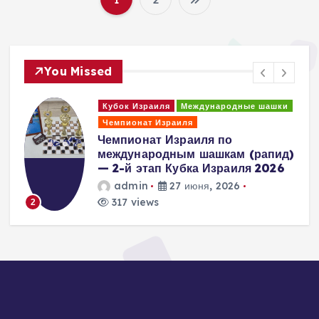
П
а
You Missed
г
я
Международные шашки
Международные ша
и
דוד לילדים בדמקה
зраиля
בינלאומית
Израиля по
н
дным шашкам (рапид)
admin
7 июн
 Кубка Израиля 2026
293 views
3
а
27 июня, 2026
ц
и
я