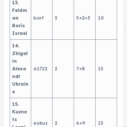
13.
Feldm
an
borf
3
5+2+3
10
Boris
Israel
14.
Zhigal
in
Alexa
a1722
2
7+8
15
ndr
Ukrain
e
15.
Kuzne
ts
eokuz
2
6+9
15
Leoni