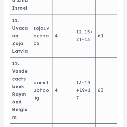
a Zina
Israel
11.
Uvaca
zojauv
12+15+
na
acana
4
61
21+13
Zoja
05
Latvia
12.
Vande
caets
damcl
13+14
beek
ubhoo
4
+19+1
63
Raym
lig
7
ond
Belgiu
m