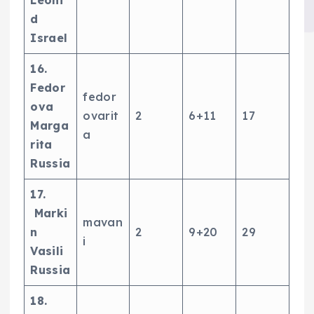
d
Israel
16.
Fedor
fedor
ova
ovarit
2
6+11
17
Marga
a
rita
Russia
17.
Marki
mavan
n
2
9+20
29
i
Vasili
Russia
18.