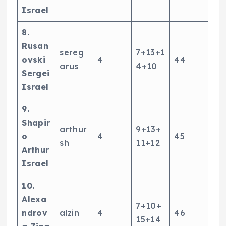
Israel
8.
Rusan
sereg
7+13+1
ovski
4
44
arus
4+10
Sergei
Israel
9.
Shapir
arthur
9+13+
o
4
45
sh
11+12
Arthur
Israel
10.
Alexa
7+10+
ndrov
alzin
4
46
15+14