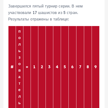
Завершился пятый турнир серии. В нем
участвовали 17 шашистов из 5 стран.
Результаты отражены в таблице:
п
о
л
ь
з
о
#
=
1
2
3
4
5
6
7
8
9
в
а
т
е
л
ь