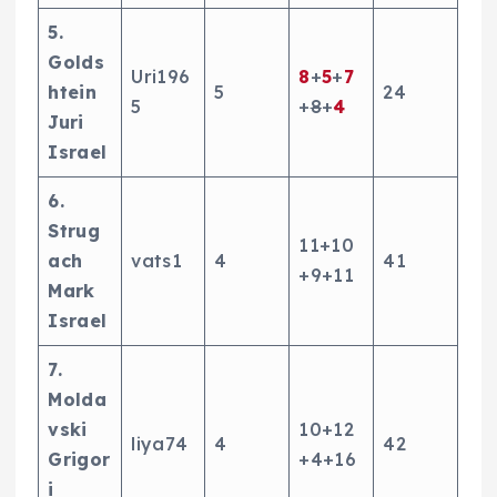
5.
Golds
Uri196
8
+
5
+
7
htein
5
24
5
+
8
+
4
Juri
Israel
6.
Strug
11+10
ach
vats1
4
41
+9+11
Mark
Israel
7.
Molda
vski
10+12
liya74
4
42
Grigor
+4+16
i