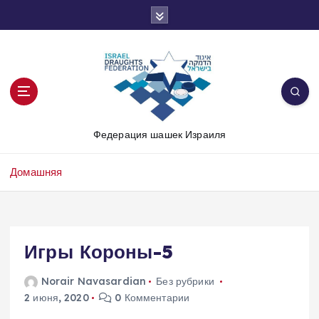
П
е
р
е
й
т
и
к
Федерация шашек Израиля
с
о
д
Домашняя
е
р
ж
и
Игры Короны-5
м
о
Norair Navasardian
Без рубрики
м
2 июня, 2020
0 Комментарии
у