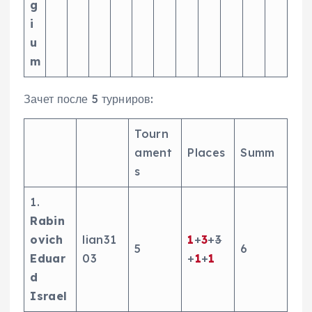
g
i
u
m
Зачет после 5 турниров:
Tourn
ament
Places
Summ
s
1.
Rabin
ovich
lian31
1
+
3
+
3
5
6
Eduar
03
+
1
+
1
d
Israel