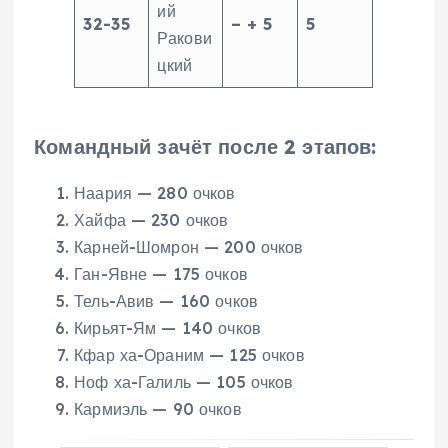
ий
32-35
– + 5
5
Ракови
цкий
Командный зачёт после 2 этапов:
Наария — 280 очков
Хайфа — 230 очков
Карней-Шомрон — 200 очков
Ган-Явне — 175 очков
Тель-Авив — 160 очков
Кирьят-Ям — 140 очков
Кфар ха-Ораним — 125 очков
Ноф ха-Галиль — 105 очков
Кармиэль — 90 очков