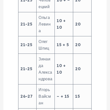
21-25
Чепов
20 + –
20
ецкий
Ольга
10 +
21-25
Левин
20
10
а
Олег
21-25
15 + 5
20
Шпиц
Зинаи
да
10 +
21-25
20
Алекса
10
ндрова
Игорь
26-27
Вайсм
– + 15
15
ан