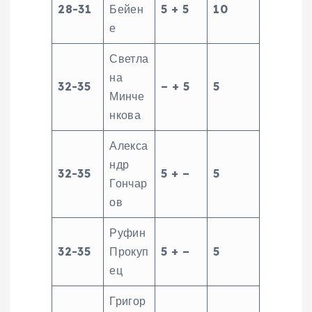
28-31
Бейен
5 + 5
10
е
Светла
на
32-35
– + 5
5
Минче
нкова
Алекса
ндр
32-35
5 + –
5
Гончар
ов
Руфин
32-35
Прокуп
5 + –
5
ец
Григор