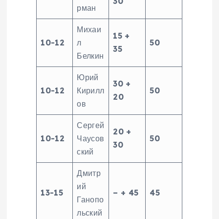
30
рман
Михаи
15 +
10-12
л
50
35
Белкин
Юрий
30 +
10-12
Кирилл
50
20
ов
Сергей
20 +
10-12
Чаусов
50
30
ский
Дмитр
ий
13-15
– + 45
45
Ганопо
льский