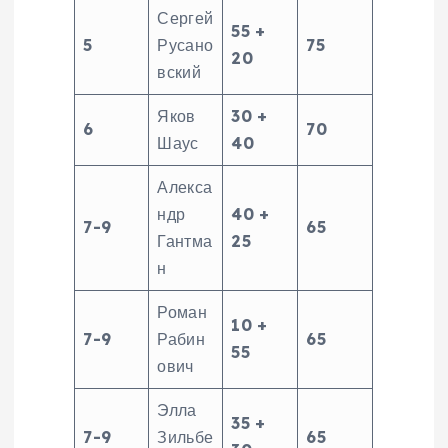
Сергей
55 +
5
Русано
75
20
вский
Яков
30 +
6
70
Шаус
40
Алекса
ндр
40 +
7-9
65
Гантма
25
н
Роман
10 +
7-9
Рабин
65
55
ович
Элла
35 +
7-9
Зильбе
65