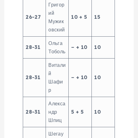
Григор
ий
26-27
10 + 5
15
Мужик
овский
Ольга
28-31
– + 10
10
Тоболь
Витали
й
28-31
– + 10
10
Шафи
р
Алекса
28-31
ндр
5 + 5
10
Шпиц
Шегау