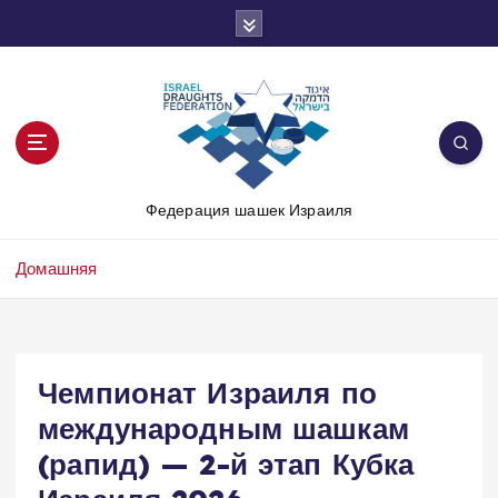
П
е
р
е
й
т
и
к
Федерация шашек Израиля
с
о
д
Домашняя
е
р
ж
и
Чемпионат Израиля по
м
международным шашкам
о
м
(рапид) — 2-й этап Кубка
у