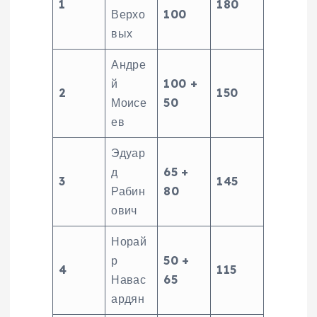
1
180
Верхо
100
вых
Андре
й
100 +
2
150
Моисе
50
ев
Эдуар
д
65 +
3
145
Рабин
80
ович
Норай
р
50 +
4
115
Навас
65
ардян