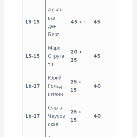
Арьян
ван
13-15
45 + –
45
ден
Берг
Марк
20 +
13-15
Струга
45
25
тч
Юрий
25 +
16-17
Гольд
40
15
штейн
Ольга
25 +
16-17
Чаусов
40
15
ская