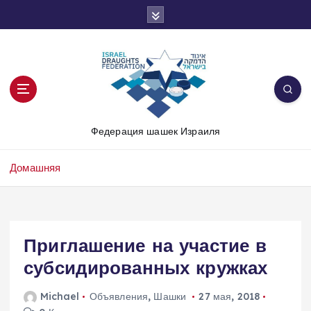
П
е
р
е
й
т
и
к
Федерация шашек Израиля
с
о
д
Домашняя
е
р
ж
и
Приглашение на участие в
м
о
субсидированных кружках
м
у
Michael
Объявления
,
Шашки
27 мая, 2018