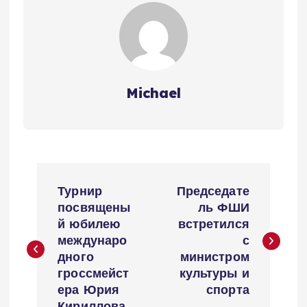
Michael
Н
Турнир
Председате
а
посвящены
ль ФШИ
й юбилею
встретился
в
междунаро
с
дного
министром
и
гроссмейст
культуры и
ера Юрия
спорта
Кириллова.