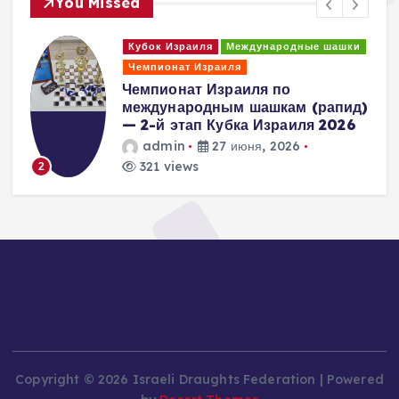
You Missed
и
Кубок Израиля
Международные шашки
Чемпионат Израиля
Чемпионат Израиля по
международным шашкам (рапид)
— 2-й этап Кубка Израиля 2026
admin
27 июня, 2026
321 views
2
Copyright © 2026 Israeli Draughts Federation | Powered