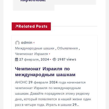
г
а
ц
Related Posts
и
admin
я
Международные шашки
,
Объявления
,
Чемпионат Израиля
п
27 февраля, 2024
1987 views
Чемпионат Израиля по
о
международным шашкам
з
АНОНС 29 февраля 2024 года начинается
чемпионат Израиля по международным
шашкам. Давайте порадуемся этому редкому
а
дню, который появляется в нашей жизни один
раз в четыре года. Играть в шашки 29…