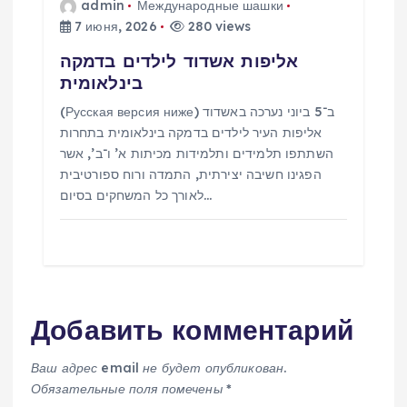
admin
Международные шашки
7 июня, 2026
280 views
אליפות אשדוד לילדים בדמקה
בינלאומית
(Русская версия ниже) ב־5 ביוני נערכה באשדוד
אליפות העיר לילדים בדמקה בינלאומית בתחרות
השתתפו תלמידים ותלמידות מכיתות א’ ו־ב’, אשר
הפגינו חשיבה יצירתית, התמדה ורוח ספורטיבית
לאורך כל המשחקים בסיום…
Добавить комментарий
Ваш адрес email не будет опубликован.
Обязательные поля помечены
*