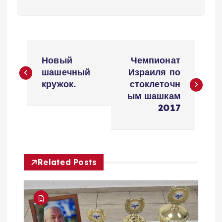
Н
Новый
Чемпионат
а
шашечный
Израиля по
кружок.
стоклеточн
в
ым шашкам
2017
и
г
Related Posts
а
ц
и