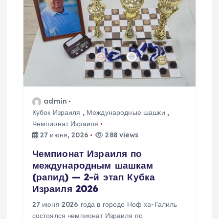
я
п
о
з
admin
а
Кубок Израиля
,
Международные шашки
,
Чемпионат Израиля
27 июня, 2026
288 views
п
Чемпионат Израиля по
и
международным шашкам
(рапид) — 2-й этап Кубка
с
Израиля 2026
27 июня 2026 года в городе Ноф ха-Галиль
я
состоялся чемпионат Израиля по