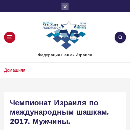
П
е
р
е
й
т
и
к
Федерация шашек Израиля
с
о
д
Домашняя
е
р
ж
и
Чемпионат Израиля по
м
о
международным шашкам.
м
2017. Мужчины.
у