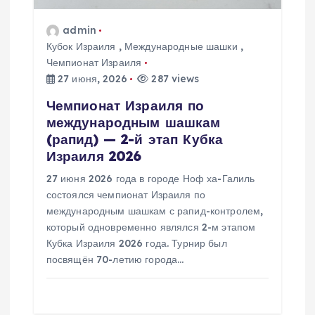
з
а
admin
Кубок Израиля
,
Международные шашки
,
Чемпионат Израиля
п
27 июня, 2026
287 views
и
Чемпионат Израиля по
международным шашкам
с
(рапид) — 2-й этап Кубка
Израиля 2026
я
27 июня 2026 года в городе Ноф ха-Галиль
состоялся чемпионат Израиля по
м
международным шашкам с рапид-контролем,
который одновременно являлся 2-м этапом
Кубка Израиля 2026 года. Турнир был
посвящён 70-летию города…