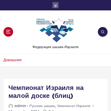
П
е
р
е
й
т
и
к
Федерация шашек Израиля
с
о
д
Домашняя
е
р
ж
и
Чемпионат Израиля на
м
о
малой доске (блиц)
м
у
admin
Русские шашки
,
Чемпионат Израиля