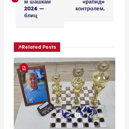
в
м шашкам
«рапид»
2024 —
контролем.
и
блиц
г
а
Related Posts
ц
и
я
п
о