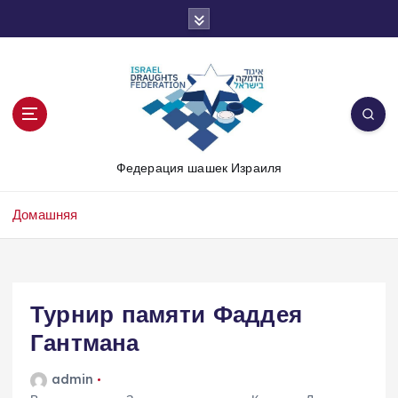
П
е
р
е
й
т
и
к
Федерация шашек Израиля
с
о
д
Домашняя
е
р
ж
и
Турнир памяти Фаддея
м
о
Гантмана
м
у
admin