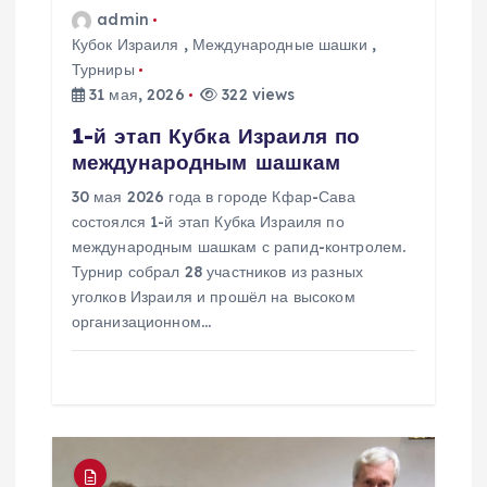
admin
п
Кубок Израиля
,
Международные шашки
,
Турниры
и
31 мая, 2026
322 views
с
1-й этап Кубка Израиля по
международным шашкам
я
30 мая 2026 года в городе Кфар-Сава
состоялся 1-й этап Кубка Израиля по
м
международным шашкам с рапид-контролем.
Турнир собрал 28 участников из разных
уголков Израиля и прошёл на высоком
организационном…