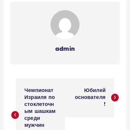
admin
Н
Чемпионат
Юбилей
а
Израиля по
основателя
стоклеточн
!
в
ым шашкам
среди
и
мужчин