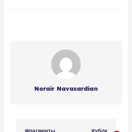
Norair Navasardian
Н
Фрагменты
Кубок