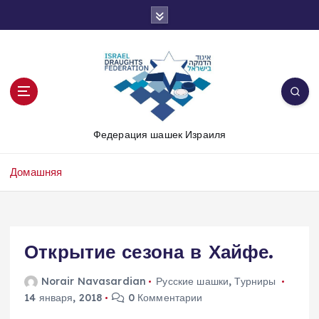
П
е
р
е
й
т
и
к
Федерация шашек Израиля
с
о
д
Домашняя
е
р
ж
и
Открытие сезона в Хайфе.
м
о
Norair Navasardian
Русские шашки
,
Турниры
м
14 января, 2018
0 Комментарии
у