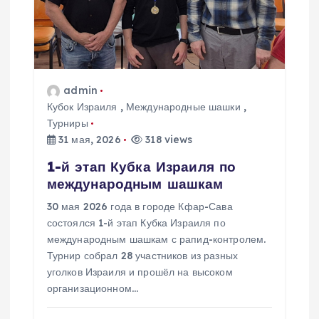
о
з
а
admin
Кубок Израиля
,
Международные шашки
,
п
Турниры
31 мая, 2026
318 views
и
1-й этап Кубка Израиля по
с
международным шашкам
30 мая 2026 года в городе Кфар-Сава
я
состоялся 1-й этап Кубка Израиля по
международным шашкам с рапид-контролем.
м
Турнир собрал 28 участников из разных
уголков Израиля и прошёл на высоком
организационном…