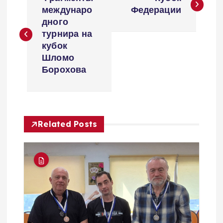
а
междунаро
Федерации
дного
в
турнира на
кубок
и
Шломо
Борохова
г
а
Related Posts
ц
и
я
п