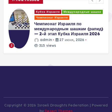
и
Кубок Израиля
Международные шашки
Чемпионат Израиля
Чемпионат Израиля по
международным шашкам (рапид)
— 2-й этап Кубка Израиля 2026
admin
27 июня, 2026
315 views
2
Copyright © 2026 Israeli Draughts Federation | Powered
by
Desert Themes