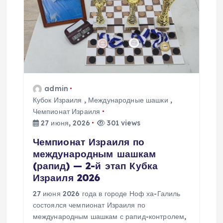
п
о
з
а
admin
Кубок Израиля
,
Международные шашки
,
Чемпионат Израиля
п
27 июня, 2026
301 views
и
Чемпионат Израиля по
международным шашкам
с
(рапид) — 2-й этап Кубка
Израиля 2026
я
27 июня 2026 года в городе Ноф ха-Галиль
состоялся чемпионат Израиля по
м
международным шашкам с рапид-контролем,