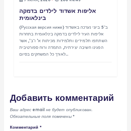
אליפות אשדוד לילדים בדמקה
בינלאומית
(Русская версия ниже) ב־5 ביוני נערכה באשדוד
אליפות העיר לילדים בדמקה בינלאומית בתחרות
השתתפו תלמידים ותלמידות מכיתות א’ ו־ב’, אשר
הפגינו חשיבה יצירתית, התמדה ורוח ספורטיבית
לאורך כל המשחקים בסיום…
Добавить комментарий
Ваш адрес email не будет опубликован.
Обязательные поля помечены
*
Комментарий
*