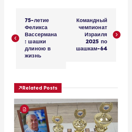
Н
75-летие
Командный
а
Феликса
чемпионат
Вассермана
Израиля
в
: шашки
2025 по
длиною в
шашкам-64
и
жизнь
г
а
Related Posts
ц
и
я