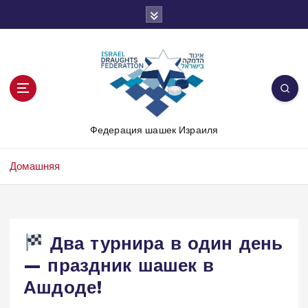
П
е
р
е
й
т
и
к
Федерация шашек Израиля
с
о
д
Домашняя
е
р
ж
и
Два турнира в один день
м
— праздник шашек в
о
м
Ашдоде!
у