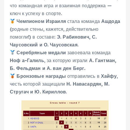
что командная игра и взаимная поддержка —
ключ к успеху в спорте.
Чемпионом Израиля
стала команда
Ашдода
(родные стены, кажется, действительно
помогли!) в составе:
Э. Рабинович, С.
Чаусовский и О. Чаусовская
.
Серебряные медали
завоевала команда
Ноф а-Галиль
, за которую играли
А. Гантман,
Б. Фельдман и А. ван ден Берг.
Бронзовые награды
отправились в
Хайфу
,
честь которой защищали
Н. Навасардян, М.
Стругач и Ю. Кириллов
.