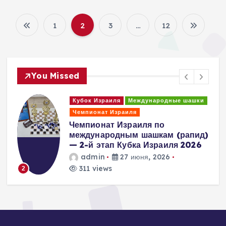
1
2
3
…
12
П
а
You Missed
г
и
Международные шашки
и
אליפות אשדוד לילדים בדמקה
בינלאומית
н
)
admin
7 июня, 2026
289 views
3
а
ц
и