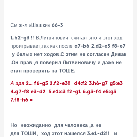
См.ж-л «Шашки» 66-3
1.h2-g3 !!
В.Литвинович считал ,что и этот ход
проигрывает,так как после
a7-b6 2.d2-e3 f8-e7
у белых нет ходов.С этим не согласен Дижак
.Он прав ,я поверил Литвиновичу и даже не
стал проверять на ТОШЕ.
А зря 2
… f6-g5 2.f2-e3!! d4:f2 3.h6-g7 g5:e3
4.g7-f8 e3-d2 5.e1:c3 f2-g1 6.g3-f4 e5:g3
7.f8-h6 =
Но неожиданно для человека ,а не
для ТОШИ,
ход этот нашелся 3.e1-d2!! и