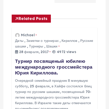
и
г
Related Posts
а
Michael
ц
Даты
,
Заметки о турнирах
,
Кириллов
,
Русские
шашки
,
Турниры
,
Шашки
и
28 февраля, 2017
4972 views
Турнир посвященый юбилею
я
международного гроссмейстера
Юрия Кириллова.
п
Очередной семейный праздник В минувшую
о
субботу, 25 февраля, в Хайфе состоялся блиц
турнир по русским шашкам, посвященный 70-
летию международного гроссмейстера Юрия
з
Кириллова. В Израиле такие даты отмечаются
по-семейному: поздравлениями,