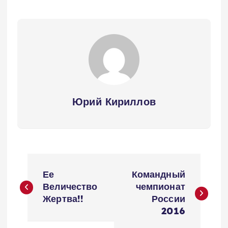
Юрий Кириллов
Н
Ее
Командный
а
Величество
чемпионат
Жертва!!
России
в
2016