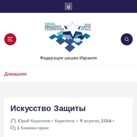
П
е
р
е
й
т
и
к
Федерация шашек Израиля
с
о
д
Домашняя
е
р
ж
и
Искусство Защиты
м
о
Юрий Кириллов
Кириллов
9 апреля, 2016
м
1 Комментарии
у