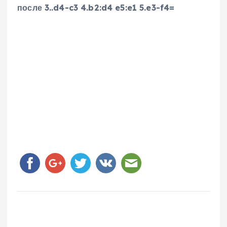
после 3..d4-c3 4.b2:d4 e5:e1 5.e3-f4=