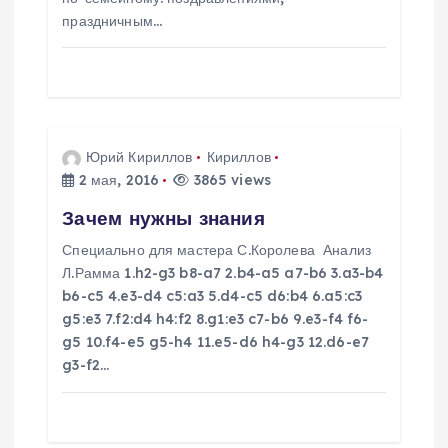
а
праздничным…
п
и
с
Юрий Кириллов
Кириллов
2 мая, 2016
3865 views
я
Зачем нужны знания
м
Специально для мастера С.Королева Анализ
Л.Рамма 1.h2-g3 b8-a7 2.b4-a5 a7-b6 3.a3-b4
b6-c5 4.e3-d4 c5:a3 5.d4-c5 d6:b4 6.a5:c3
g5:e3 7.f2:d4 h4:f2 8.g1:e3 c7-b6 9.e3-f4 f6-
g5 10.f4-e5 g5-h4 11.e5-d6 h4-g3 12.d6-e7
g3-f2…