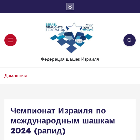
П
е
р
е
й
т
и
к
Федерация шашек Израиля
с
о
д
Домашняя
е
р
ж
и
Чемпионат Израиля по
м
международным шашкам
о
м
2024 (рапид)
у