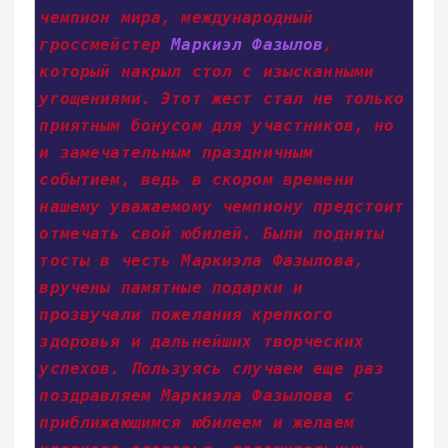
чемпион мира, международный 
гроссмейстер 
Маркиэл Фазылов
, 
который накрыл стол с изысканными 
угощениями. Этот жест стал не только 
приятным бонусом для участников, но 
и замечательным праздничным 
событием, ведь в скором времени 
нашему уважаемому чемпиону предстоит 
отмечать свой юбилей. Были подняты 
тосты в честь Маркиэла Фазылова, 
вручены памятные подарки и 
прозвучали пожелания крепкого 
здоровья и дальнейших творческих 
успехов. Пользуясь случаем еще раз 
поздравляем Маркиэла Фазылова с 
приближающимся юбилеем и желаем 