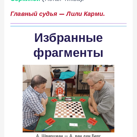
Главный судья
—
Лили Карми
.
Избранные
фрагменты
А. Шварцман — А. ван ден Берг