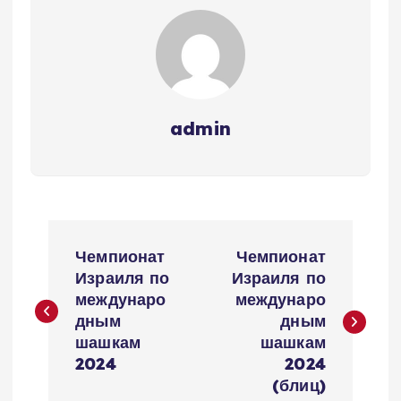
admin
Н
Чемпионат
Чемпионат
а
Израиля по
Израиля по
междунаро
междунаро
в
дным
дным
шашкам
шашкам
и
2024
2024
(блиц)