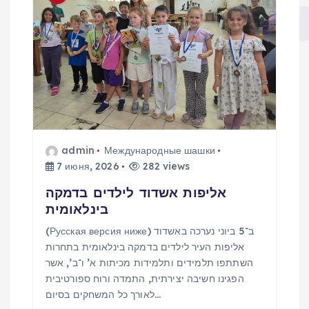
admin
Международные шашки
7 июня, 2026
282 views
אליפות אשדוד לילדים בדמקה
בינלאומית
(Русская версия ниже) ב־5 ביוני נערכה באשדוד
אליפות העיר לילדים בדמקה בינלאומית בתחרות
השתתפו תלמידים ותלמידות מכיתות א’ ו־ב’, אשר
הפגינו חשיבה יצירתית, התמדה ורוח ספורטיבית
לאורך כל המשחקים בסיום…