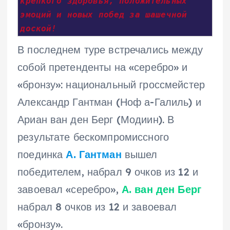
крепкого здоровья, положительных 
эмоций и новых побед за шашечной 
доской!
В последнем туре встречались между
собой претенденты на «серебро» и
«бронзу»: национальный гроссмейстер
Александр Гантман (Ноф а-Галиль) и
Ариан ван ден Берг (Модиин). В
результате бескомпромиссного
поединка
А. Гантман
вышел
победителем, набрал 9 очков из 12 и
завоевал «серебро»,
А. ван ден Берг
набрал 8 очков из 12 и завоевал
«бронзу».