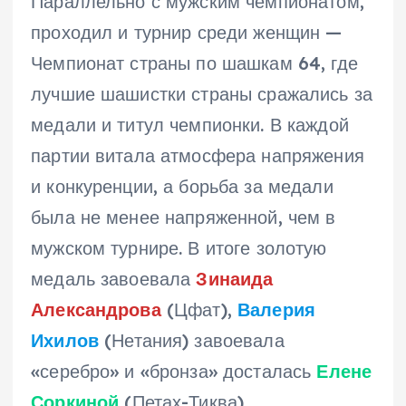
Параллельно с мужским чемпионатом,
проходил и турнир среди женщин —
Чемпионат страны по шашкам 64, где
лучшие шашистки страны сражались за
медали и титул чемпионки. В каждой
партии витала атмосфера напряжения
и конкуренции, а борьба за медали
была не менее напряженной, чем в
мужском турнире. В итоге золотую
медаль завоевала
Зинаида
Александрова
(Цфат),
Валерия
Ихилов
(Нетания) завоевала
«серебро» и «бронза» досталась
Елене
Соркиной
(Петах-Тиква).