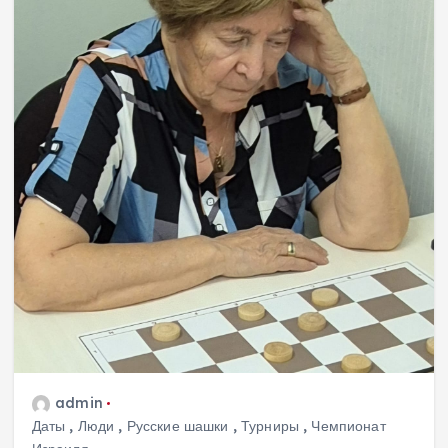
admin
Даты
,
Люди
,
Русские шашки
,
Турниры
,
Чемпионат