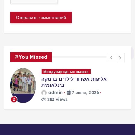
You Missed
и
Международные шашки
אליפות אשדוד לילדים בדמקה
בינלאומית
)
admin
7 июня, 2026
283 views
2