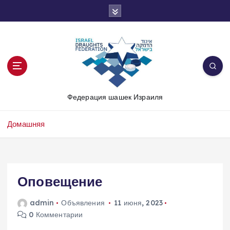
П
е
р
е
й
т
и
к
Федерация шашек Израиля
с
о
д
Домашняя
е
р
ж
и
Оповещение
м
о
admin
Объявления
11 июня, 2023
м
0 Комментарии
у