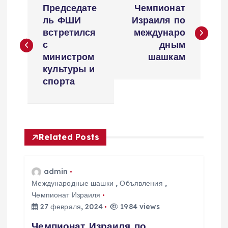
Председате
Чемпионат
а
ль ФШИ
Израиля по
встретился
междунаро
в
с
дным
министром
шашкам
и
культуры и
спорта
г
а
Related Posts
ц
и
admin
Международные шашки
,
Объявления
,
я
Чемпионат Израиля
27 февраля, 2024
1984 views
п
Чемпионат Израиля по