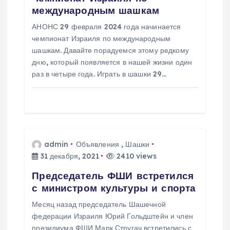
международным шашкам
о
АНОНС 29 февраля 2024 года начинается
з
чемпионат Израиля по международным
шашкам. Давайте порадуемся этому редкому
дню, который появляется в нашей жизни один
а
раз в четыре года. Играть в шашки 29…
п
и
с
admin
Объявления
,
Шашки
31 декабря, 2021
2410 views
я
Председатель ФШИ встретился
с министром культуры и спорта
м
Месяц назад председатель Шашечной
федерации Израиля Юрий Гольдштейн и член
президиума ФШИ Марк Стругач встретились с