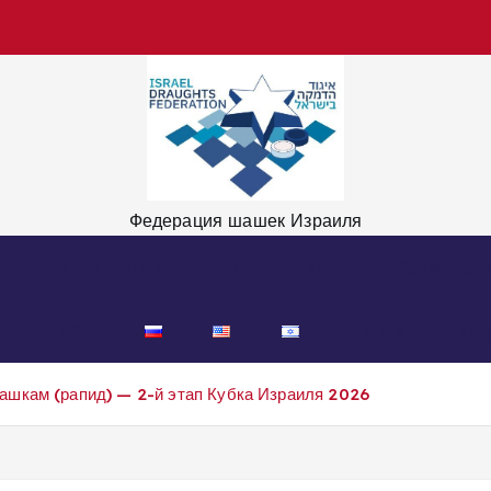
Федерация шашек Израиля
9
Euro Blitz & Rapid Champ 2019
Календар
LITZ 2023
Home
Blo
шкам (рапид) — 2-й этап Кубка Израиля 2026