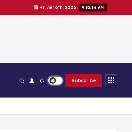
Чт. Авг 6th, 2026
9:52:37 AM
ь
Subscribe
g