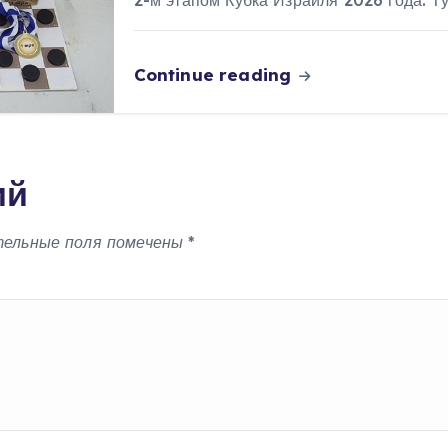
2-м этапом Кубка Израиля 2026 года. 
Continue reading
ий
тельные поля помечены
*