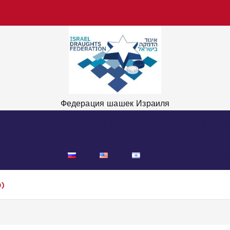
Федерация шашек Израиля
9
Euro Blitz & Rapid Champ 2019
Календар
LITZ 2023
Home
Blo
)