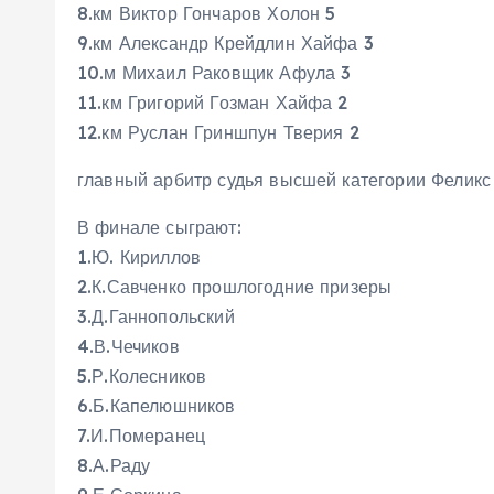
8.км Виктор Гончаров Холон 5
9.км Александр Крейдлин Хайфа 3
10.м Михаил Раковщик Афула 3
11.км Григорий Гозман Хайфа 2
12.км Руслан Гриншпун Тверия 2
главный арбитр судья высшей категории Феликс
В финале сыграют:
1.Ю. Кириллов
2.К.Савченко прошлогодние призеры
3.Д.Ганнопольский
4.В.Чечиков
5.Р.Колесников
6.Б.Капелюшников
7.И.Померанец
8.А.Раду