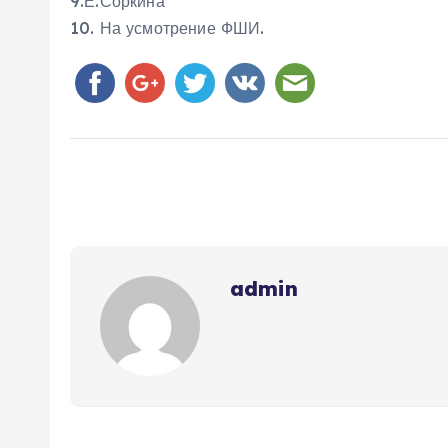
9.Е.Соркина
10. На усмотрение ФШИ.
admin