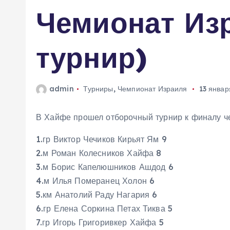
Чемионат Из
м
у
турнир)
admin
Турниры
,
Чемпионат Израиля
13 январ
В Хайфе прошел отборочный турнир к финалу че
1.гр Виктор Чечиков Кирьят Ям 9
2.м Роман Колесников Хайфа 8
3.м Борис Капелюшников Ашдод 6
4.м Илья Померанец Холон 6
5.км Анатолий Раду Нагария 6
6.гр Елена Соркина Петах Тиква 5
7.гр Игорь Григоривкер Хайфа 5