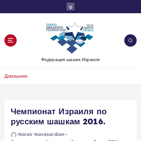
П
е
р
е
й
т
и
к
Федерация шашек Израиля
с
о
д
Домашняя
е
р
ж
и
Чемпионат Израиля по
м
о
русским шашкам 2016.
м
у
Norair Navasardian