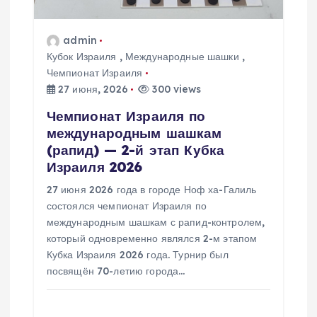
з
admin
а
Кубок Израиля
,
Международные шашки
,
Чемпионат Израиля
27 июня, 2026
300 views
п
Чемпионат Израиля по
и
международным шашкам
(рапид) — 2-й этап Кубка
с
Израиля 2026
27 июня 2026 года в городе Ноф ха-Галиль
я
состоялся чемпионат Израиля по
международным шашкам с рапид-контролем,
м
который одновременно являлся 2-м этапом
Кубка Израиля 2026 года. Турнир был
посвящён 70-летию города…