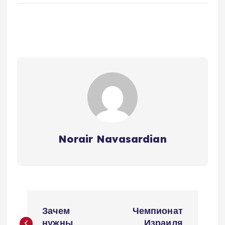
Norair Navasardian
Н
Зачем
Чемпионат
нужны
Израиля